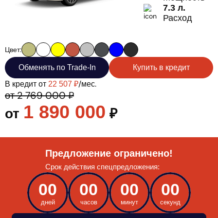
7.3 л.
Расход
Цвет:
Обменять по Trade-In
Купить в кредит
В кредит от
/мес.
22 507 ₽
от 2 769 000 ₽
1 890 000
от
₽
Предложение ограничено!
Срок действия спецпредложения:
00
00
00
00
дней
часов
минут
секунд