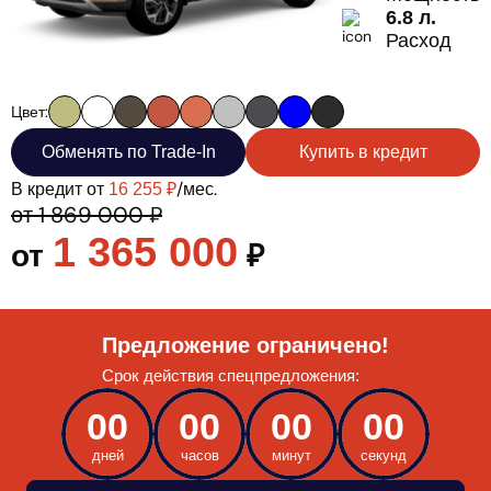
6.8 л.
Расход
Цвет:
Обменять по Trade-In
Купить в кредит
В кредит от
/мес.
16 255 ₽
от 1 869 000 ₽
1 365 000
от
₽
Предложение ограничено!
Срок действия спецпредложения:
00
00
00
00
дней
часов
минут
секунд