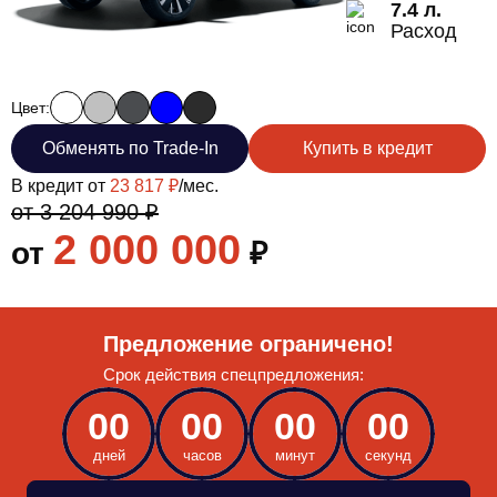
7.4 л.
Расход
Цвет:
Обменять по Trade-In
Купить в кредит
В кредит от
23 817 ₽
/мес.
от 3 204 990 ₽
2 000 000
от
₽
Предложение ограничено!
Срок действия спецпредложения:
00
00
00
00
дней
часов
минут
секунд